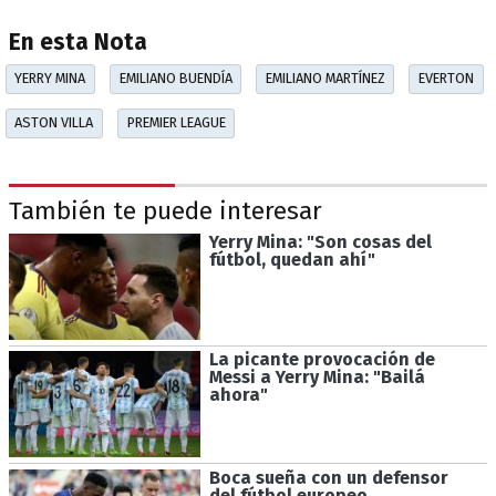
En esta Nota
YERRY MINA
EMILIANO BUENDÍA
EMILIANO MARTÍNEZ
EVERTON
ASTON VILLA
PREMIER LEAGUE
También te puede interesar
Yerry Mina: "Son cosas del
fútbol, quedan ahí"
La picante provocación de
Messi a Yerry Mina: "Bailá
ahora"
Boca sueña con un defensor
del fútbol europeo