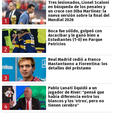
Tres lesionados, Lionel Scaloni
en búsqueda de los penales y
un cruce con Dibu Martínez: la
nueva versión sobre la final del
Mundial 2026
1
Boca fue sólido, golpeó con
Ascacibar y le ganó bien a
Estudiantes (1-0) en Parque
Patricios
2
Real Madrid cedió a Franco
Mastantuono a Fiorentina: los
detalles del préstamo
3
Pablo Lunati liquidó a un
jugador de River: "pensé que
había diferencia entre los
blancos y los 'otros', pero no
tienen cerebro"
4