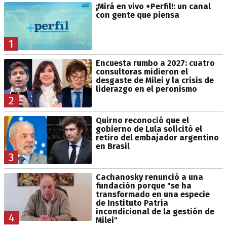
¡Mirá en vivo +Perfil!: un canal
con gente que piensa
1
Encuesta rumbo a 2027: cuatro
consultoras midieron el
desgaste de Milei y la crisis de
liderazgo en el peronismo
2
Quirno reconoció que el
gobierno de Lula solicitó el
retiro del embajador argentino
en Brasil
3
Cachanosky renunció a una
fundación porque "se ha
transformado en una especie
de Instituto Patria
incondicional de la gestión de
4
Milei"