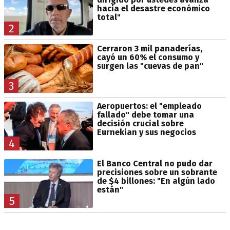
hacia el desastre económico
total"
2
Cerraron 3 mil panaderías,
cayó un 60% el consumo y
surgen las "cuevas de pan"
3
Aeropuertos: el "empleado
fallado" debe tomar una
decisión crucial sobre
Eurnekian y sus negocios
4
El Banco Central no pudo dar
precisiones sobre un sobrante
de $4 billones: "En algún lado
están"
5