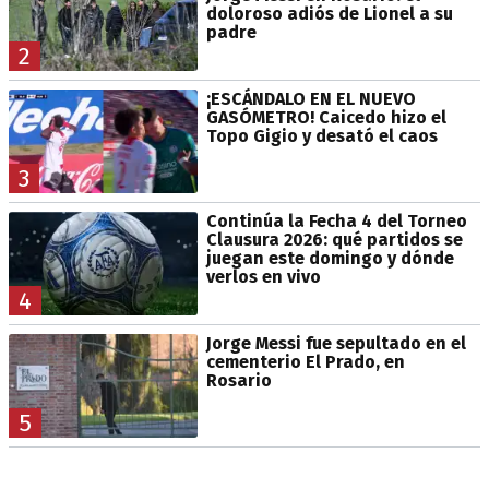
doloroso adiós de Lionel a su
padre
2
¡ESCÁNDALO EN EL NUEVO
GASÓMETRO! Caicedo hizo el
Topo Gigio y desató el caos
3
Continúa la Fecha 4 del Torneo
Clausura 2026: qué partidos se
juegan este domingo y dónde
verlos en vivo
4
Jorge Messi fue sepultado en el
cementerio El Prado, en
Rosario
5