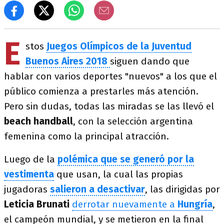
E
stos
Juegos Olímpicos de la Juventud
Buenos Aires 2018
siguen dando que
hablar con varios deportes "nuevos" a los que el
público comienza a prestarles más atención.
Pero sin dudas, todas las miradas se las llevó el
beach handball
, con la selección argentina
femenina como la principal atracción.
Luego de la
polémica que se generó por la
vestimenta
que usan, la cual las propias
jugadoras
salieron a desactivar
, las dirigidas por
Leticia Brunati
derrotar nuevamente a
Hungría
,
el campeón mundial, y se metieron en la final