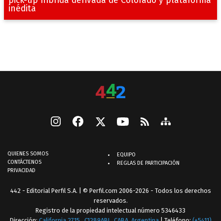
pick-up híbrida derivada de Colorado y plataforma
inédita
QUIENES SOMOS
EQUIPO
CONTÁCTENOS
REGLAS DE PARTICIPACIÓN
PRIVACIDAD
442 - Editorial Perfil S.A.
| © Perfil.com 2006-2026 - Todos los derechos
reservados.
Registro de la propiedad intelectual número 5346433
Dirección:
California 2715
,
C1289ABI
,
CABA, Argentina
| Teléfono:
(+5411)