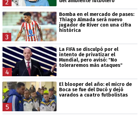
del ambiente futbolero
2
Bomba en el mercado de pases:
Thiago Almada será nuevo
jugador de River con una cifra
histórica
3
La FIFA se disculpó por el
intento de privatizar el
Mundial, pero avisó: "No
toleraremos más ataques"
4
El blooper del año: el micro de
Boca se fue del Ducó y dejó
varados a cuatro futbolistas
5