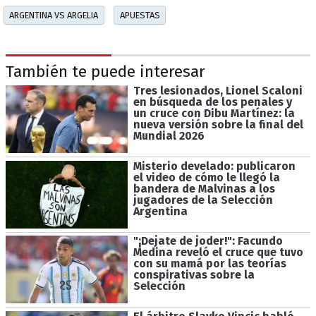
ARGENTINA VS ARGELIA
APUESTAS
También te puede interesar
Tres lesionados, Lionel Scaloni
en búsqueda de los penales y
un cruce con Dibu Martínez: la
nueva versión sobre la final del
Mundial 2026
Misterio develado: publicaron
el video de cómo le llegó la
bandera de Malvinas a los
jugadores de la Selección
Argentina
"¡Dejate de joder!": Facundo
Medina reveló el cruce que tuvo
con su mamá por las teorías
conspirativas sobre la
Selección