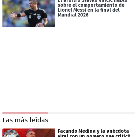
El árbitro Slavko Vincic habló
sobre el comportamiento de
Lionel Messi en la final del
Mundial 2026
Las más leídas
Facundo Medina y la anécdota
viral con un gomero que criticó