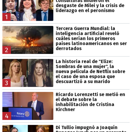
consultoras midieron el
desgaste de Milei y la crisis de
liderazgo en el peronismo
1
Tercera Guerra Mundial: la
inteligencia artificial reveló
cuáles serían los primeros
países latinoamericanos en ser
derrotados
2
La historia real de "Elize:
Sombras de una mujer", la
nueva película de Netflix sobre
el caso de una esposa que
descuartizó a su marido
3
Ricardo Lorenzetti se metió en
el debate sobre la
inhabilitación de Cristina
Kirchner
4
Di Tullio impugnó a Joaquín