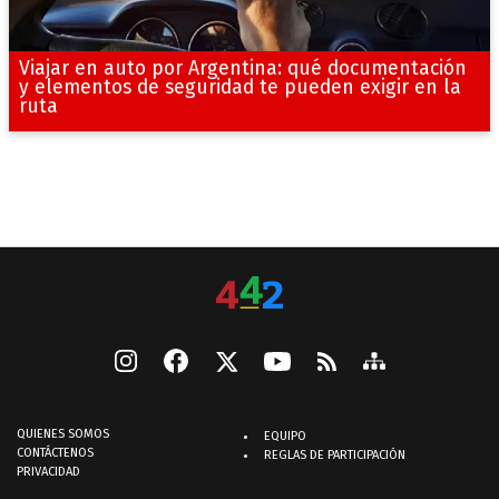
Viajar en auto por Argentina: qué documentación
y elementos de seguridad te pueden exigir en la
ruta
QUIENES SOMOS
EQUIPO
CONTÁCTENOS
REGLAS DE PARTICIPACIÓN
PRIVACIDAD