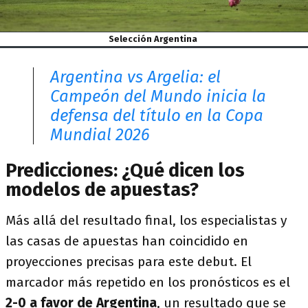
Selección Argentina
Argentina vs Argelia: el
Campeón del Mundo inicia la
defensa del título en la Copa
Mundial 2026
Predicciones: ¿Qué dicen los
modelos de apuestas?
Más allá del resultado final, los especialistas y
las casas de apuestas han coincidido en
proyecciones precisas para este debut. El
marcador más repetido en los pronósticos es el
2-0 a favor de Argentina
, un resultado que se