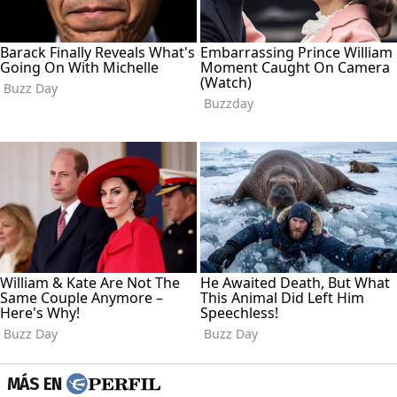
MÁS EN