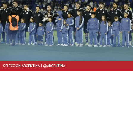
SELECCIÓN ARGENTINA
| @ARGENTINA