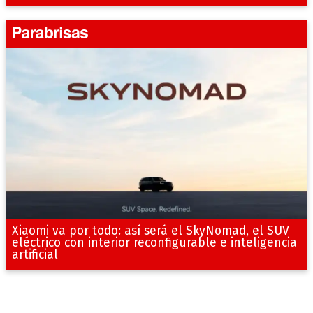
Xiaomi va por todo: así será el SkyNomad, el SUV
eléctrico con interior reconfigurable e inteligencia
artificial