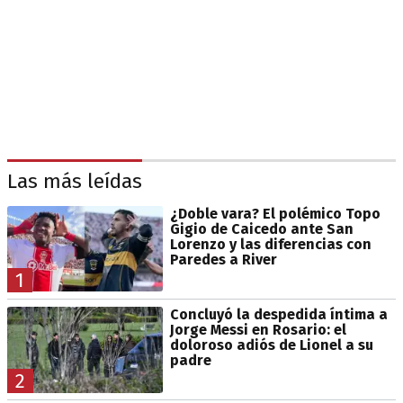
Las más leídas
¿Doble vara? El polémico Topo
Gigio de Caicedo ante San
Lorenzo y las diferencias con
Paredes a River
1
Concluyó la despedida íntima a
Jorge Messi en Rosario: el
doloroso adiós de Lionel a su
padre
2