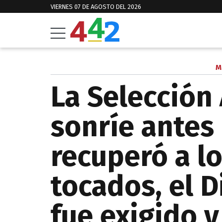
VIERNES 07 DE AGOSTO DEL 2026
M
La Selección
sonríe antes
recuperó a l
tocados, el 
fue exigido 