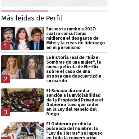
Más leídas de Perfil
Encuesta rumbo a 2027:
cuatro consultoras
midieron el desgaste de
Milei y la crisis de liderazgo
1
en el peronismo
La historia real de "Elize:
Sombras de una mujer", la
nueva película de Netflix
sobre el caso de una
esposa que descuartizó a
2
su marido
El Senado dio media
sanción a la Inviolabilidad
de la Propiedad Privada: el
Gobierno tuvo que ceder
en la Ley del Manejo del
3
Fuego
El Gobierno perdió la
pulseada del nombre: la
"Ley de Tierras" se impuso
en toda la conversación