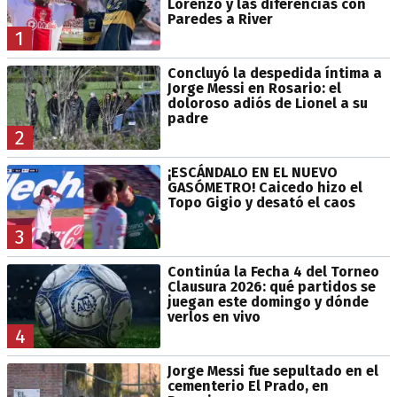
Lorenzo y las diferencias con
Paredes a River
1
Concluyó la despedida íntima a
Jorge Messi en Rosario: el
doloroso adiós de Lionel a su
padre
2
¡ESCÁNDALO EN EL NUEVO
GASÓMETRO! Caicedo hizo el
Topo Gigio y desató el caos
3
Continúa la Fecha 4 del Torneo
Clausura 2026: qué partidos se
juegan este domingo y dónde
verlos en vivo
4
Jorge Messi fue sepultado en el
cementerio El Prado, en