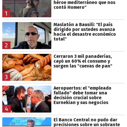
héroe mediterráneo que nos
contó Homero"
1
Maslatón a Bausili: "El país
dirigido por ustedes avanza
hacia el desastre económico
total"
2
Cerraron 3 mil panaderías,
cayó un 60% el consumo y
surgen las "cuevas de pan"
3
Aeropuertos: el "empleado
fallado" debe tomar una
decisión crucial sobre
Eurnekian y sus negocios
4
El Banco Central no pudo dar
precisiones sobre un sobrante