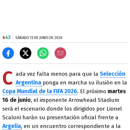
4
4
2
SÁBADO 13 DE JUNIO DE 2026
C
ada vez falta menos para que la
Selección
Argentina
ponga en marcha su ilusión en la
Copa Mundial de la FIFA 2026
. El próximo
martes
16 de junio
, el imponente Arrowhead Stadium
será el escenario donde los dirigidos por Lionel
Scaloni harán su presentación oficial frente a
Argelia
, en un encuentro correspondiente a la