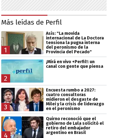
Más leídas de Perfil
Asís: "La movida
internacional de La Doctora
tensiona la pugna interna
del peronismo de la
1
Provincia del Pecado"
¡Mirá en vivo +Perfil!: un
canal con gente que piensa
2
Encuesta rumbo a 2027:
cuatro consultoras
midieron el desgaste de
Milei y la crisis de liderazgo
3
en el peronismo
Quirno reconoció que el
gobierno de Lula solicitó el
retiro del embajador
argentino en Brasil
4