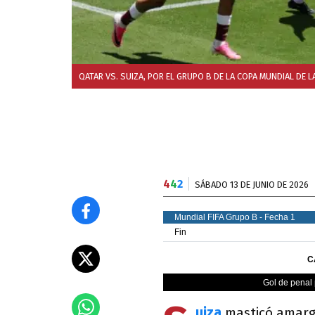
QATAR VS. SUIZA, POR EL GRUPO B DE LA COPA MUNDIAL DE LA
4
4
2
SÁBADO 13 DE JUNIO DE 2026
uiza
masticó amargu