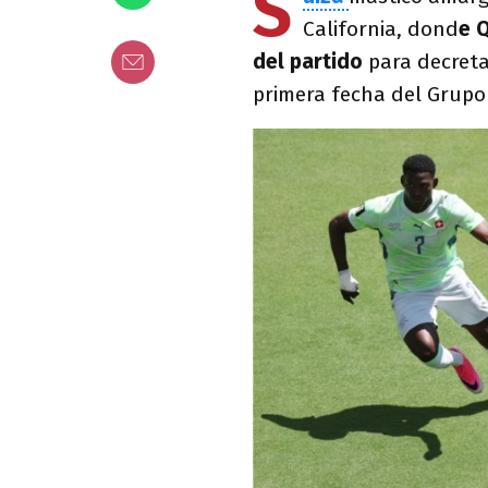
S
California, dond
e Q
del partido
para decret
primera fecha del Grupo