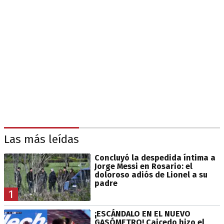
Las más leídas
Concluyó la despedida íntima a
Jorge Messi en Rosario: el
doloroso adiós de Lionel a su
padre
1
¡ESCÁNDALO EN EL NUEVO
GASÓMETRO! Caicedo hizo el