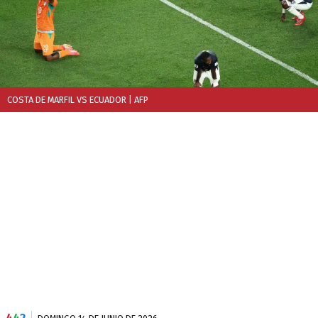
COSTA DE MARFIL VS ECUADOR
| AFP
4
4
2