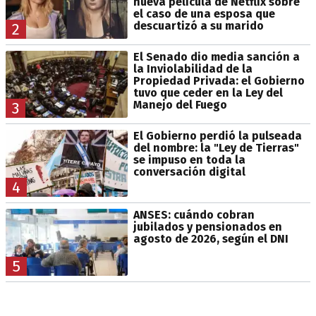
nueva película de Netflix sobre
el caso de una esposa que
descuartizó a su marido
2
El Senado dio media sanción a
la Inviolabilidad de la
Propiedad Privada: el Gobierno
tuvo que ceder en la Ley del
Manejo del Fuego
3
El Gobierno perdió la pulseada
del nombre: la "Ley de Tierras"
se impuso en toda la
conversación digital
4
ANSES: cuándo cobran
jubilados y pensionados en
agosto de 2026, según el DNI
5