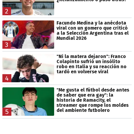
2
Facundo Medina y la anécdota
viral con un gomero que criticó
a la Selección Argentina tras el
Mundial 2026
3
"Ni la matera dejaron": Franco
Colapinto sufrió un insólito
robo en Italia y su reacción no
tardó en volverse viral
4
"Me gusta el fútbol desde antes
de saber que era gay": la
historia de Ramacity, el
streamer que rompe los moldes
del ambiente futbolero
5