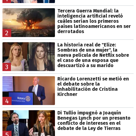
Tercera Guerra Mundial: la
inteligencia artificial reveló
cuáles serían los primeros
países latinoamericanos en ser
derrotados
2
La historia real de "Elize:
Sombras de una mujer", la
nueva película de Netflix sobre
el caso de una esposa que
descuartizó a su marido
3
Ricardo Lorenzetti se metió en
el debate sobre la
inhabilitación de Cristina
Kirchner
4
Di Tullio impugnó a Joaquín
Benegas Lynch por un presunto
conflicto de intereses en el
debate de la Ley de Tierras
5