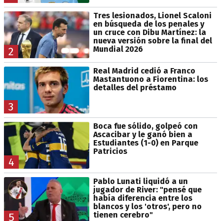
Tres lesionados, Lionel Scaloni
en búsqueda de los penales y
un cruce con Dibu Martínez: la
nueva versión sobre la final del
Mundial 2026
2
Real Madrid cedió a Franco
Mastantuono a Fiorentina: los
detalles del préstamo
3
Boca fue sólido, golpeó con
Ascacibar y le ganó bien a
Estudiantes (1-0) en Parque
Patricios
4
Pablo Lunati liquidó a un
jugador de River: "pensé que
había diferencia entre los
blancos y los 'otros', pero no
tienen cerebro"
5