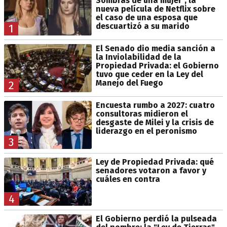
Sombras de una mujer", la
nueva película de Netflix sobre
el caso de una esposa que
descuartizó a su marido
1
El Senado dio media sanción a
la Inviolabilidad de la
Propiedad Privada: el Gobierno
tuvo que ceder en la Ley del
Manejo del Fuego
2
Encuesta rumbo a 2027: cuatro
consultoras midieron el
desgaste de Milei y la crisis de
liderazgo en el peronismo
3
Ley de Propiedad Privada: qué
senadores votaron a favor y
cuáles en contra
4
El Gobierno perdió la pulseada