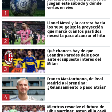
juegan este sábado y dónde
verlos en vivo
1
Lionel Messi y la carrera hacia
los 1000 goles: la proyección
que marca cuántos partidos
necesita para alcanzar el hito
2
Qué chances hay de que
Leandro Paredes deje Boca
ante el supuesto interés del
Milan
3
Franco Mastantuono, de Real
Madrid a Fiorentina:
¿Relanzamiento o paso atrás?
4
Mientras resuelve el futuro de
Dibu Martínez, Aston Villa cayó