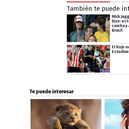
También te puede in
Mick Jagg
hizo: est
cancha y
Brasil
El Rojo 
Estudian