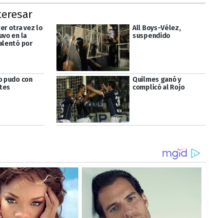
teresar
er otra vez lo
All Boys-Vélez,
uvo en la
suspendido
 alentó por
no pudo con
Quilmes ganó y
tes
complicó al Rojo