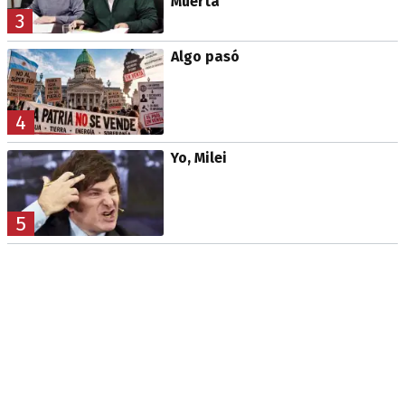
Muerta
3
Algo pasó
4
Yo, Milei
5