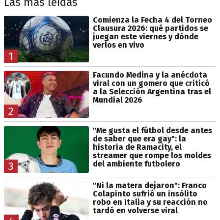
Las más leídas
Comienza la Fecha 4 del Torneo
Clausura 2026: qué partidos se
juegan este viernes y dónde
verlos en vivo
1
Facundo Medina y la anécdota
viral con un gomero que criticó
a la Selección Argentina tras el
Mundial 2026
2
"Me gusta el fútbol desde antes
de saber que era gay": la
historia de Ramacity, el
streamer que rompe los moldes
del ambiente futbolero
3
"Ni la matera dejaron": Franco
Colapinto sufrió un insólito
robo en Italia y su reacción no
tardó en volverse viral