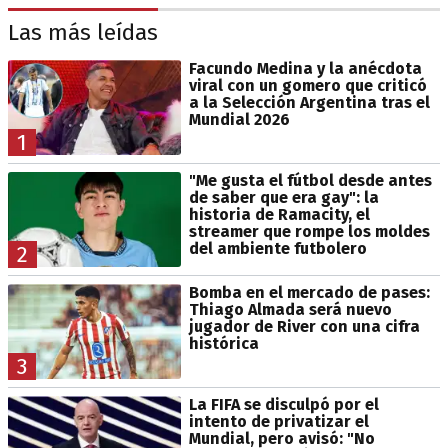
Las más leídas
Facundo Medina y la anécdota
viral con un gomero que criticó
a la Selección Argentina tras el
Mundial 2026
1
"Me gusta el fútbol desde antes
de saber que era gay": la
historia de Ramacity, el
streamer que rompe los moldes
del ambiente futbolero
2
Bomba en el mercado de pases:
Thiago Almada será nuevo
jugador de River con una cifra
histórica
3
La FIFA se disculpó por el
intento de privatizar el
Mundial, pero avisó: "No