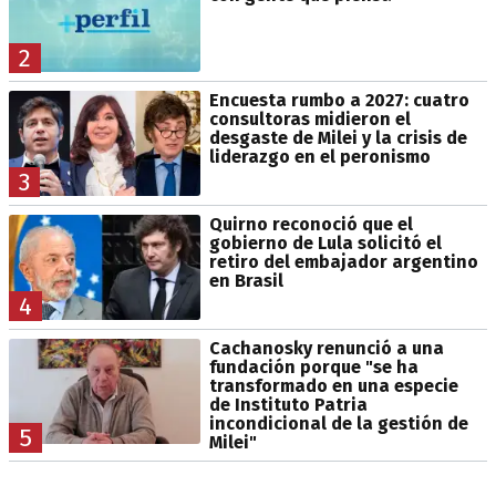
2
Encuesta rumbo a 2027: cuatro
consultoras midieron el
desgaste de Milei y la crisis de
liderazgo en el peronismo
3
Quirno reconoció que el
gobierno de Lula solicitó el
retiro del embajador argentino
en Brasil
4
Cachanosky renunció a una
fundación porque "se ha
transformado en una especie
de Instituto Patria
incondicional de la gestión de
5
Milei"