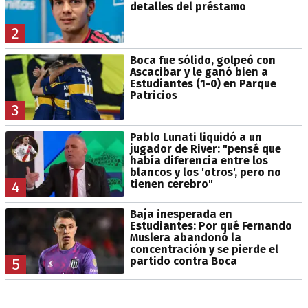
detalles del préstamo
2
Boca fue sólido, golpeó con
Ascacibar y le ganó bien a
Estudiantes (1-0) en Parque
Patricios
3
Pablo Lunati liquidó a un
jugador de River: "pensé que
había diferencia entre los
blancos y los 'otros', pero no
tienen cerebro"
4
Baja inesperada en
Estudiantes: Por qué Fernando
Muslera abandonó la
concentración y se pierde el
partido contra Boca
5