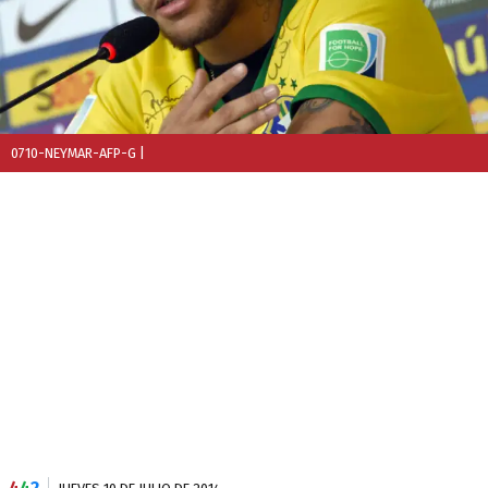
0710-NEYMAR-AFP-G
|
4
4
2