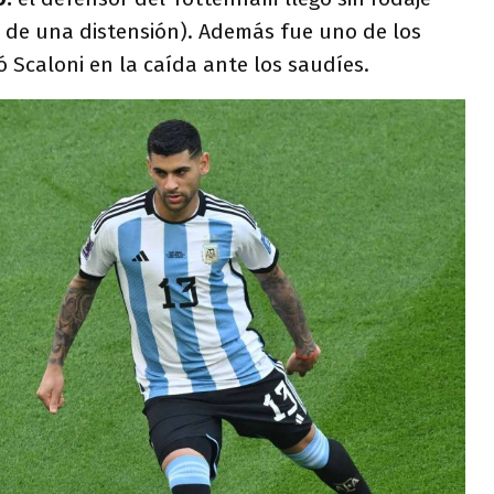
ó de una distensión). Además fue uno de los
ó Scaloni en la caída ante los saudíes.