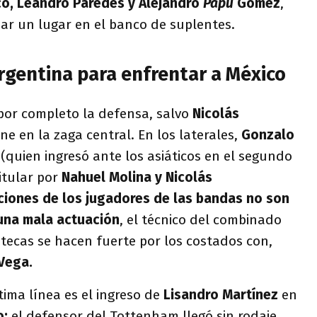
ico, Leandro Paredes y Alejandro
Papu
Gómez
,
ar un lugar en el banco de suplentes.
rgentina para enfrentar a México
 por completo la defensa, salvo
Nicolás
e en la zaga central. En los laterales,
Gonzalo
(quien ingresó ante los asiáticos en el segundo
itular por
Nahuel Molina y Nicolás
ciones de los jugadores de las bandas no son
 una mala actuación
, el técnico del combinado
tecas se hacen fuerte por los costados con,
 Vega.
tima línea es el ingreso de
Lisandro Martínez
en
o:
el defensor del Tottenham llegó sin rodaje