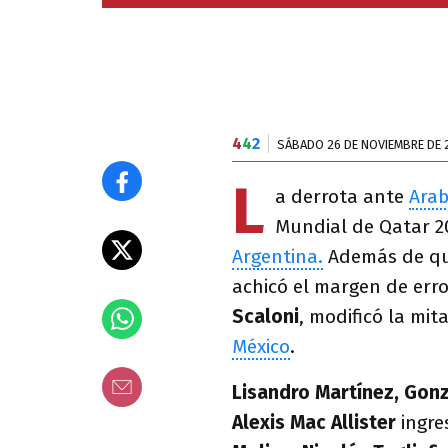
4
4
2
SÁBADO 26 DE NOVIEMBRE DE 
L
a derrota ante
Arab
Mundial de Qatar 2
Argentina.
Además de que
achicó el margen de error
Scaloni
, modificó la mi
México
.
Lisandro Martínez, Gon
Alexis Mac Allister
ingre