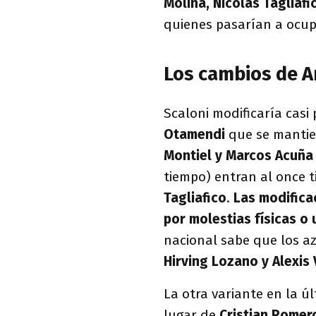
Molina, Nicolás Tagliaf
quienes pasarían a ocup
Los cambios de A
Scaloni modificaría casi
Otamendi
que se mantien
Montiel y Marcos Acuña
tiempo) entran al once t
Tagliafico
.
Las modifica
por molestias físicas o
nacional sabe que los az
Hirving Lozano y Alexis
La otra variante en la úl
lugar de
Cristian Romer