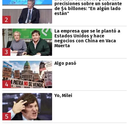
precisiones sobre un sobrante
de $4 billones: "En algún lado
están"
2
La empresa que se le plantó a
Estados Unidos y hace
negocios con China en Vaca
Muerta
3
Algo pasó
4
Yo, Milei
5