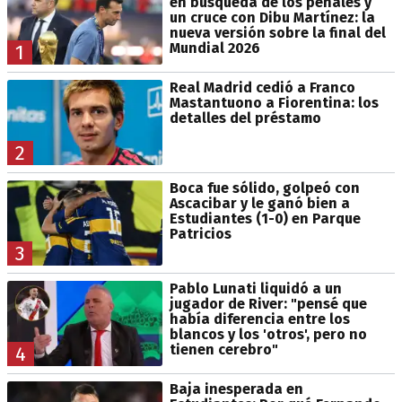
en búsqueda de los penales y
un cruce con Dibu Martínez: la
nueva versión sobre la final del
Mundial 2026
1
Real Madrid cedió a Franco
Mastantuono a Fiorentina: los
detalles del préstamo
2
Boca fue sólido, golpeó con
Ascacibar y le ganó bien a
Estudiantes (1-0) en Parque
Patricios
3
Pablo Lunati liquidó a un
jugador de River: "pensé que
había diferencia entre los
blancos y los 'otros', pero no
tienen cerebro"
4
Baja inesperada en