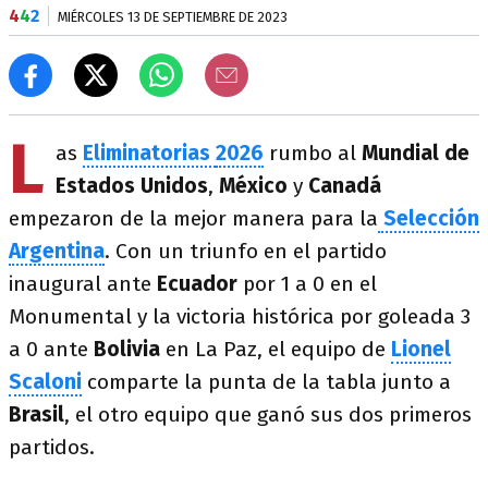
4
4
2
MIÉRCOLES 13 DE SEPTIEMBRE DE 2023
L
as
Eliminatorias
2026
rumbo al
Mundial de
Estados
Unidos
,
México
y
Canadá
empezaron de la mejor manera para la
Selección
Argentina
. Con un triunfo en el partido
inaugural ante
Ecuador
por 1 a 0 en el
Monumental y la victoria histórica por goleada 3
a 0 ante
Bolivia
en La Paz, el equipo de
Lionel
Scaloni
comparte la punta de la tabla junto a
Brasil
, el otro equipo que ganó sus dos primeros
partidos.