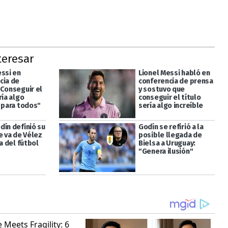
teresar
essi en
Lionel Messi habló en
cia de
conferencia de prensa
"Conseguir el
y sostuvo que
ría algo
conseguir el título
e para todos"
sería algo increíble
dín definió su
Godín se refirió a la
e va de Vélez
posible llegada de
ra del fútbol
Bielsa a Uruguay:
"Genera ilusión"