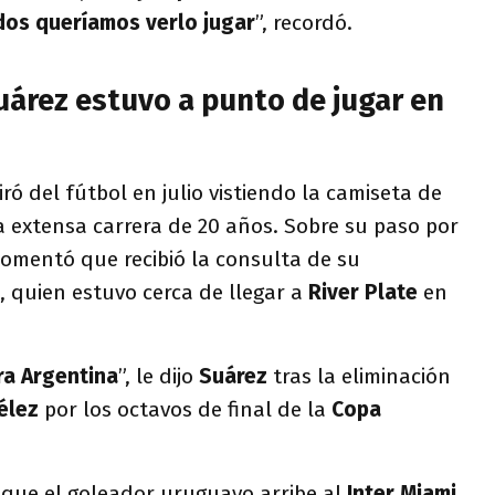
dos queríamos verlo jugar
”, recordó.
uárez estuvo a punto de jugar en
tiró del fútbol en julio vistiendo la camiseta de
a extensa carrera de 20 años. Sobre su paso por
comentó que recibió la consulta de su
, quien estuvo cerca de llegar a
River Plate
en
ra Argentina
”, le dijo
Suárez
tras la eliminación
élez
por los octavos de final de la
Copa
e que el goleador uruguayo arribe al
Inter Miami