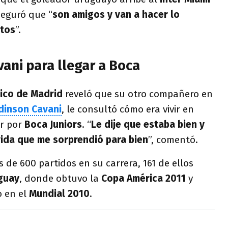
eguró que “
son amigos y van a hacer lo
ntos
”.
vani para llegar a Boca
tico de Madrid
reveló que su otro compañero en
dinson Cavani
, le consultó cómo era vivir en
ar por
Boca Juniors
. “
Le dije que estaba bien y
ida que me sorprendió para bien
”, comentó.
 de 600 partidos en su carrera, 161 de ellos
guay
, donde obtuvo la
Copa América 2011
y
o en el
Mundial 2010
.