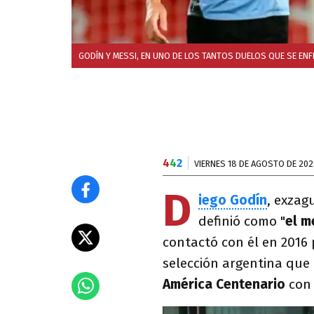
GODÍN Y MESSI, EN UNO DE LOS TANTOS DUELOS QUE SE EN
4
4
2
VIERNES 18 DE AGOSTO DE 202
D
iego Godín
, exzag
definió como "
el m
contactó con él en 2016 p
selección argentina que 
América Centenario
co