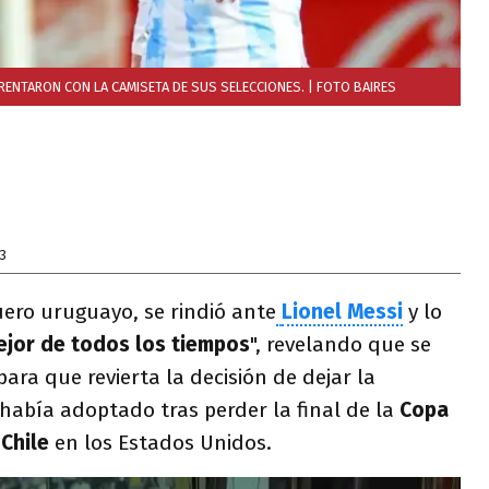
FRENTARON CON LA CAMISETA DE SUS SELECCIONES.
| FOTO BAIRES
3
uero uruguayo, se rindió ante
Lionel Messi
y lo
ejor de todos los tiempos
", revelando que se
ara que revierta la decisión de dejar la
había adoptado tras perder la final de la
Copa
n
Chile
en los Estados Unidos.