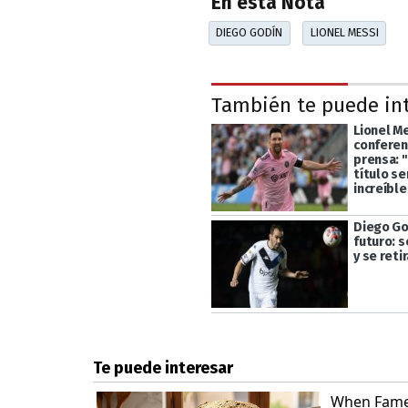
En esta Nota
DIEGO GODÍN
LIONEL MESSI
También te puede in
Lionel M
conferen
prensa: 
título se
increíbl
Diego Go
futuro: s
y se reti