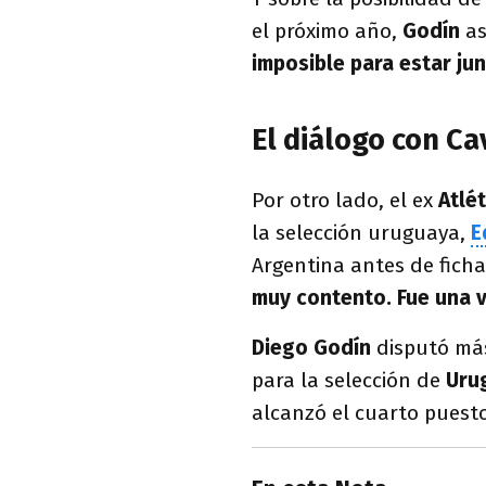
el próximo año,
Godín
as
imposible para estar ju
El diálogo con Ca
Por otro lado, el ex
Atlé
la selección uruguaya,
E
Argentina antes de fich
muy contento. Fue una v
Diego Godín
disputó más
para la selección de
Uru
alcanzó el cuarto puest