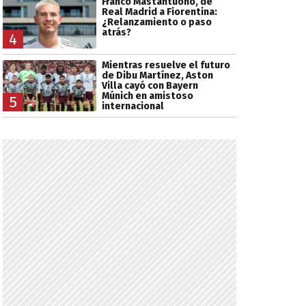
Franco Mastantuono, de
Real Madrid a Fiorentina:
¿Relanzamiento o paso
atrás?
4
Mientras resuelve el futuro
de Dibu Martínez, Aston
Villa cayó con Bayern
Múnich en amistoso
5
internacional