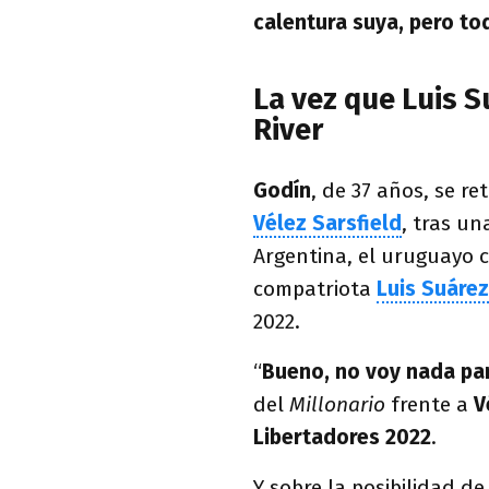
calentura suya, pero to
La vez que Luis S
River
Godín
, de 37 años, se re
Vélez Sarsfield
, tras un
Argentina, el uruguayo 
compatriota
Luis Suárez
2022.
“
Bueno, no voy nada pa
del
Millonario
frente a
V
Libertadores 2022
.
Y sobre la posibilidad d