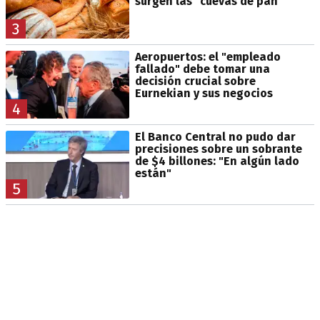
surgen las "cuevas de pan"
3
Aeropuertos: el "empleado
fallado" debe tomar una
decisión crucial sobre
Eurnekian y sus negocios
4
El Banco Central no pudo dar
precisiones sobre un sobrante
de $4 billones: "En algún lado
están"
5