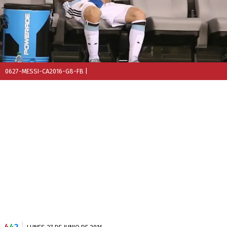
0627-MESSI-CA2016-G8-FB
|
4
4
2