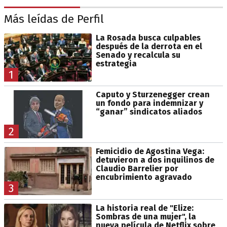
Más leídas de Perfil
La Rosada busca culpables
después de la derrota en el
Senado y recalcula su
estrategia
1
Caputo y Sturzenegger crean
un fondo para indemnizar y
“ganar” sindicatos aliados
2
Femicidio de Agostina Vega:
detuvieron a dos inquilinos de
Claudio Barrelier por
encubrimiento agravado
3
La historia real de "Elize:
Sombras de una mujer", la
nueva película de Netflix sobre