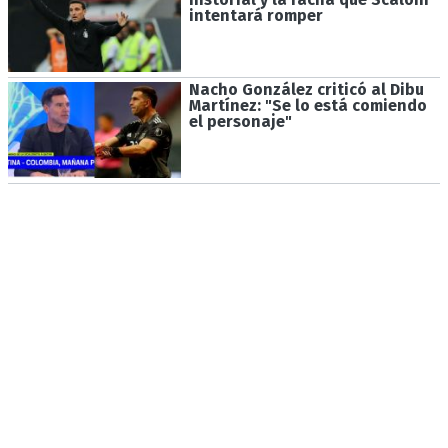
intentará romper
Nacho González criticó al Dibu
Martínez: "Se lo está comiendo
el personaje"