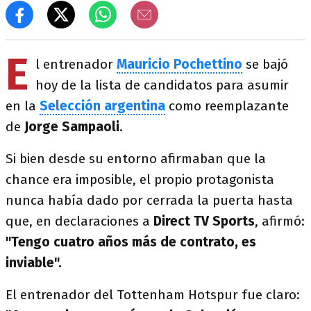
E
l entrenador
Mauricio Pochettino
se bajó
hoy de la lista de candidatos para asumir
en la
Selección argentina
como reemplazante
de
Jorge Sampaoli
.
Si bien desde su entorno afirmaban que la
chance era imposible, el propio protagonista
nunca había dado por cerrada la puerta hasta
que, en declaraciones a
Direct TV Sports
, afirmó:
"Tengo cuatro años más de contrato, es
inviable".
El entrenador del Tottenham Hotspur fue claro: