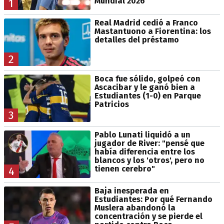
Mundial 2026
1
Real Madrid cedió a Franco
Mastantuono a Fiorentina: los
detalles del préstamo
2
Boca fue sólido, golpeó con
Ascacibar y le ganó bien a
Estudiantes (1-0) en Parque
Patricios
3
Pablo Lunati liquidó a un
jugador de River: "pensé que
había diferencia entre los
blancos y los 'otros', pero no
tienen cerebro"
4
Baja inesperada en
Estudiantes: Por qué Fernando
Muslera abandonó la
concentración y se pierde el