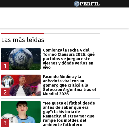
Las más leídas
Comienza la Fecha 4 del
Torneo Clausura 2026: qué
partidos se juegan este
viernes y dónde verlos en
1
vivo
Facundo Medina y la
anécdota viral con un
gomero que criticó a la
Selección Argentina tras el
2
Mundial 2026
"Me gusta el fútbol desde
antes de saber que era
gay": la historia de
Ramacity, el streamer que
rompe los moldes del
3
ambiente futbolero