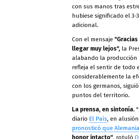
con sus manos tras estre
hubiese significado el 3
adicional.
Con el mensaje
"Gracias
llegar muy lejos",
la Pre
alabando la producción d
refleja el sentir de todo
considerablemente la efe
con los germanos, sigui
puntos del territorio.
La prensa, en sintonía.
"
diario
El País
, en alusió
pronosticó que Alemania
honor intacto"
, rotuló
O