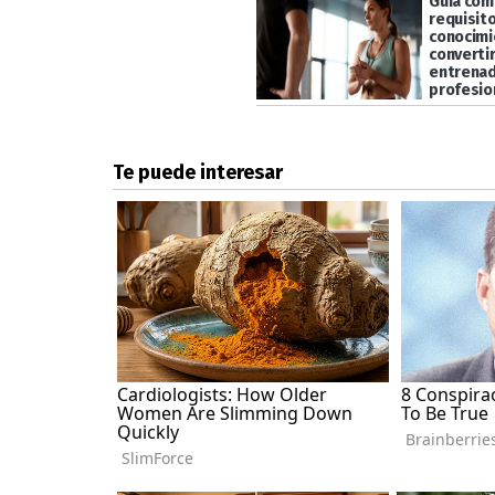
Guía com
requisito
conocimi
converti
entrena
profesio