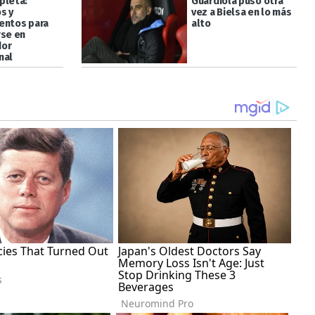
pleta:
Guardiola puso otra
s y
vez a Bielsa en lo más
entos para
alto
rse en
dor
nal