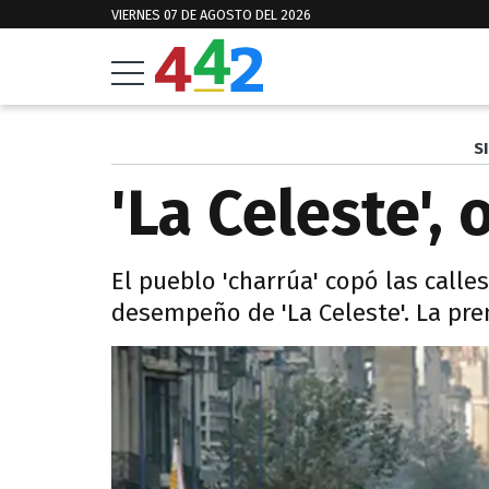
VIERNES 07 DE AGOSTO DEL 2026
S
'La Celeste',
El pueblo 'charrúa' copó las call
desempeño de 'La Celeste'. La pre