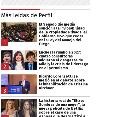
Más leídas de Perfil
El Senado dio media
sanción a la Inviolabilidad
de la Propiedad Privada: el
Gobierno tuvo que ceder
en la Ley del Manejo del
1
Fuego
Encuesta rumbo a 2027:
cuatro consultoras
midieron el desgaste de
Milei y la crisis de liderazgo
2
en el peronismo
Ricardo Lorenzetti se
metió en el debate sobre
la inhabilitación de Cristina
Kirchner
3
La historia real de "Elize:
Sombras de una mujer", la
nueva película de Netflix
sobre el caso de una
esposa que descuartizó a