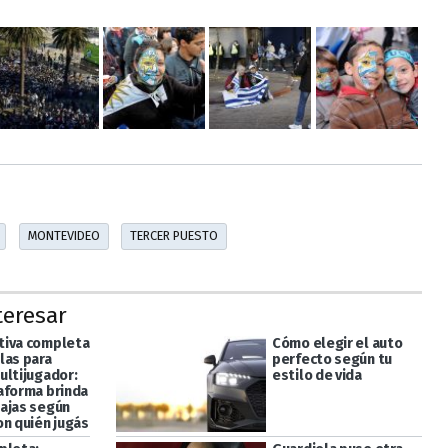
MONTEVIDEO
TERCER PUESTO
teresar
iva completa
Cómo elegir el auto
las para
perfecto según tu
ultijugador:
estilo de vida
aforma brinda
ajas según
on quién jugás