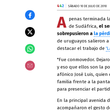
4
4
2
SÁBADO 10 DE JULIO DE 2010
A
penas terminada la
de Sudáfrica,
el se
sobrepusieron a
la pérd
de uruguayos salieron a 
destacar el trabajo de
'L
"Fue conmovedor. Dejaro
y eso que ellos son la po
afónico José Luis, quien
familia frente a la pant
para presenciar el partid
En la principal avenida 
acompañaron el gesto de