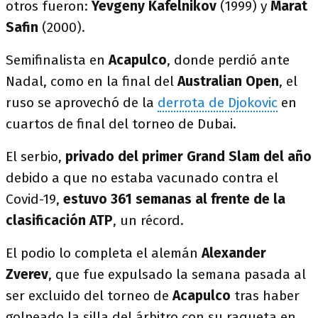
otros fueron:
Yevgeny Kafelnikov
(1999) y
Marat
Safin
(2000).
Semifinalista en
Acapulco
, donde perdió ante
Nadal, como en la final del
Australian Open
, el
ruso se aprovechó de la
derrota de Djokovic
en
cuartos de final del torneo de Dubai.
El serbio,
privado del primer Grand Slam del año
debido a que no estaba vacunado contra el
Covid-19,
estuvo 361 semanas al frente de la
clasificación ATP
, un récord.
El podio lo completa el alemán
Alexander
Zverev
, que fue expulsado la semana pasada al
ser excluido del torneo de
Acapulco
tras haber
golpeado la silla del árbitro con su raqueta en