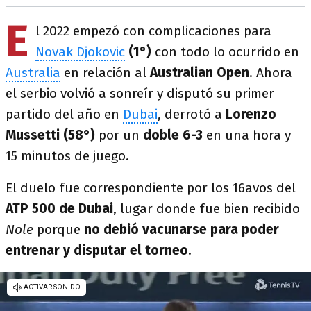
E
l 2022 empezó con complicaciones para
Novak Djokovic
(1°)
con todo lo ocurrido en
Australia
en relación al
Australian Open
. Ahora
el serbio volvió a sonreír y disputó su primer
partido del año en
Dubai
, derrotó a
Lorenzo
Mussetti (58°)
por un
doble 6-3
en una hora y
15 minutos de juego.
El duelo fue correspondiente por los 16avos del
ATP 500 de Dubai
, lugar donde fue bien recibido
Nole
porque
no debió vacunarse para poder
entrenar y disputar el torneo
.