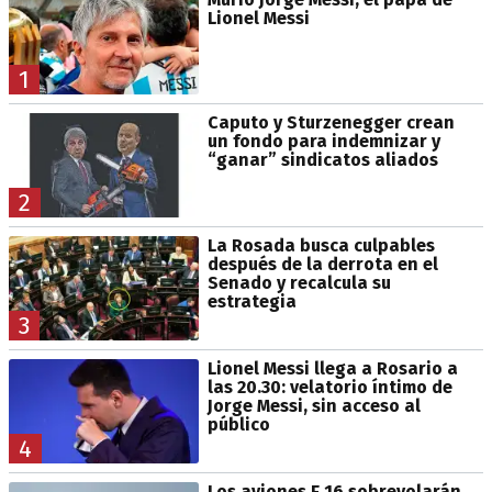
Lionel Messi
1
Caputo y Sturzenegger crean
un fondo para indemnizar y
“ganar” sindicatos aliados
2
La Rosada busca culpables
después de la derrota en el
Senado y recalcula su
estrategia
3
Lionel Messi llega a Rosario a
las 20.30: velatorio íntimo de
Jorge Messi, sin acceso al
público
4
Los aviones F 16 sobrevolarán