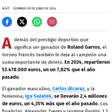
4
4
2
DOMINGO 09 DE JUNIO DE 2024
A
demás del prestigio deportivo que
significa ser ganador de
Roland Garros
, el
torneo francés también le deja al campeón una
suma importante de dinero.
En 2024, repartieron
53.478.000 euros, un un 7,82% que el año
pasado
.
El ganador masculino,
Carlos Alcaraz
, y la
femenina,
Iga Swiatek
,
se llevarán 2,4 millones
de euros, un 4,35% más que el año pasado
. Los
finalistas, Alexander Zverev y Jasmine Paolini, 1,2