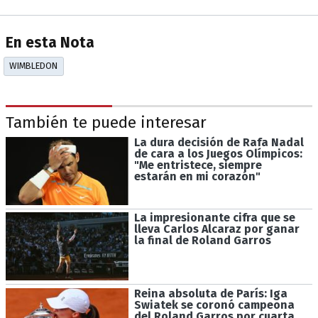
En esta Nota
WIMBLEDON
También te puede interesar
La dura decisión de Rafa Nadal
de cara a los Juegos Olímpicos:
"Me entristece, siempre
estarán en mi corazón"
La impresionante cifra que se
lleva Carlos Alcaraz por ganar
la final de Roland Garros
Reina absoluta de París: Iga
Swiatek se coronó campeona
del Roland Garros por cuarta