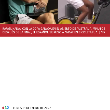
RAFAEL NADAL CON LA COPA GANADA EN EL ABIERTO DE AUSTRALIA. MINUTOS
DESPUÉS DE LA FINAL, EL ESPAÑOL SE PUSO A ANDAR EN BICICLETA FIJA.
| AFP
4
4
2
LUNES 31 DE ENERO DE 2022