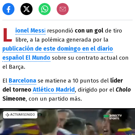
L
ionel Mess
i
respondió
con un gol
de tiro
libre, a la polémica generada por la
publicación de este domingo en el diario
español El Mundo
sobre su contrato actual con
el Barça.
El
Barcelona
se matiene a 10 puntos del
líder
del torneo
Atlético Madrid
, dirigido por el
Cholo
Simeone
, con un partido más.