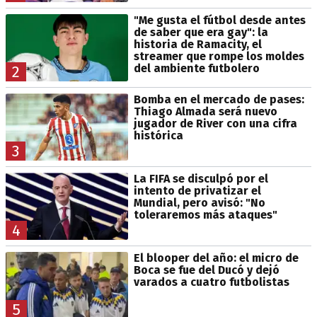
"Me gusta el fútbol desde antes
de saber que era gay": la
historia de Ramacity, el
streamer que rompe los moldes
del ambiente futbolero
2
Bomba en el mercado de pases:
Thiago Almada será nuevo
jugador de River con una cifra
histórica
3
La FIFA se disculpó por el
intento de privatizar el
Mundial, pero avisó: "No
toleraremos más ataques"
4
El blooper del año: el micro de
Boca se fue del Ducó y dejó
varados a cuatro futbolistas
5