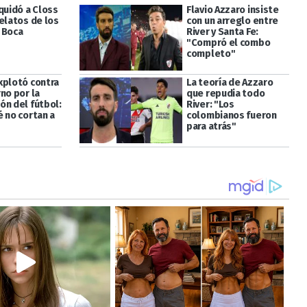
quidó a Closs
Flavio Azzaro insiste
elatos de los
con un arreglo entre
 Boca
River y Santa Fe:
"Compró el combo
completo"
xplotó contra
La teoría de Azzaro
no por la
que repudia todo
ón del fútbol:
River: "Los
é no cortan a
colombianos fueron
para atrás"