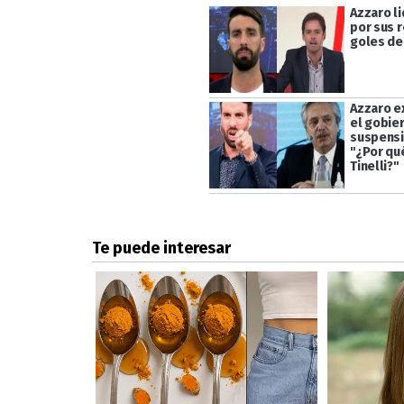
Azzaro li
por sus r
goles de
Azzaro e
el gobier
suspensi
"¿Por qu
Tinelli?"