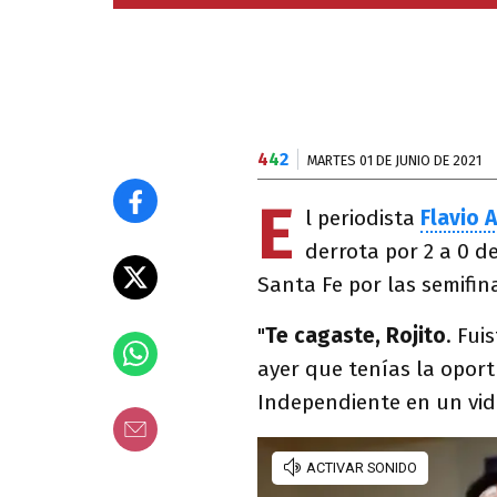
4
4
2
MARTES 01 DE JUNIO DE 2021
E
l periodista
Flavio 
derrota por 2 a 0 de
Santa Fe por las semifina
"
Te cagaste, Rojito
. Fui
ayer que tenías la opor
Independiente en un vid