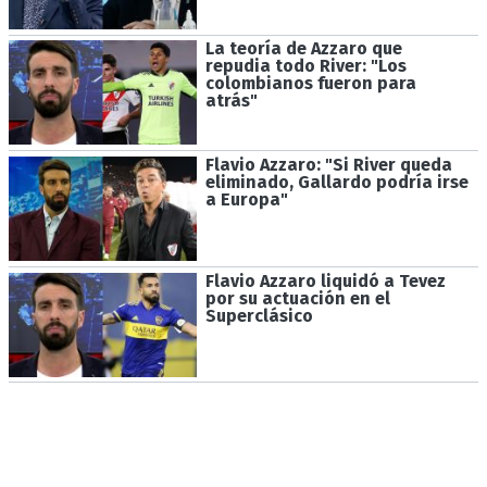
La teoría de Azzaro que
repudia todo River: "Los
colombianos fueron para
atrás"
Flavio Azzaro: "Si River queda
eliminado, Gallardo podría irse
a Europa"
Flavio Azzaro liquidó a Tevez
por su actuación en el
Superclásico