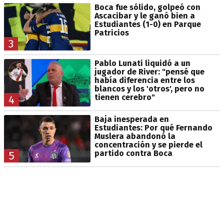
Boca fue sólido, golpeó con
Ascacibar y le ganó bien a
Estudiantes (1-0) en Parque
Patricios
3
Pablo Lunati liquidó a un
jugador de River: "pensé que
había diferencia entre los
blancos y los 'otros', pero no
tienen cerebro"
4
Baja inesperada en
Estudiantes: Por qué Fernando
Muslera abandonó la
concentración y se pierde el
partido contra Boca
5