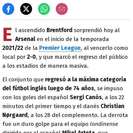
E
l ascendido
Brentford
sorprendió hoy al
Arsenal
en el inicio de la temporada
2021/22
de la
Premier League
, al vencerlo como
local por
2-0
, y que marcó el regreso del público
a los estadios de manera masiva.
El conjunto que
regresó a la máxima categoría
del fútbol inglés luego de 74 años
, se impuso
con los goles del español
Sergi Canós
, a los 22
minutos del primer tiempo y el danés
Christian
Nørgaard
, a los 28 del complemento. La derrota
fue un duro golpe para el equipo
londinense
dirigido por el español
Mikel Arteta
, que