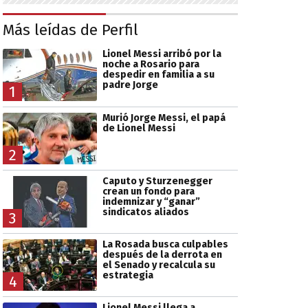
Más leídas de Perfil
Lionel Messi arribó por la
noche a Rosario para
despedir en familia a su
padre Jorge
1
Murió Jorge Messi, el papá
de Lionel Messi
2
Caputo y Sturzenegger
crean un fondo para
indemnizar y “ganar”
sindicatos aliados
3
La Rosada busca culpables
después de la derrota en
el Senado y recalcula su
estrategia
4
Lionel Messi llega a