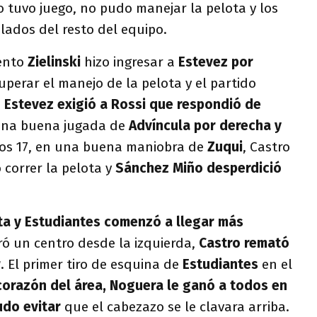
o tuvo juego, no pudo manejar la pelota y los
lados del resto del equipo.
mento
Zielinski
hizo ingresar a
Estevez por
perar el manejo de la pelota y el partido
5
Estevez exigió a Rossi que respondió de
3 una buena jugada de
Advíncula por derecha y
os 17, en una buena maniobra de
Zuqui
, Castro
 correr la pelota y
Sánchez Miño desperdició
ta y Estudiantes comenzó a llegar más
iró un centro desde la izquierda,
Castro remató
r
. El primer tiro de esquina de
Estudiantes
en el
corazón del área, Noguera le ganó a todos en
pudo evitar
que el cabezazo se le clavara arriba.