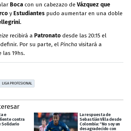
alar
Boca
con un cabezazo de
Vázquez que
rco
y
Estudiantes
pudo aumentar en una doble
llegrini.
eize
recibirá a
Patronato
desde las 20:15 el
efinir. Por su parte, el
Pincha
visitará a
 las 19hs.
LIGA PROFESIONAL
teresar
ca e
La respuesta de
iente contra
Sebastián Villa desde
 Solidario
Colombia: "No soy un
desagradecido con