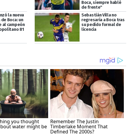
Boca, siempre hablé
de frente"
anzó la nueva
Sebastián Villa no
 de Boca: un
regresaría a Boca tras
e al campeón
su pedido formal de
opolitano 81
licencia