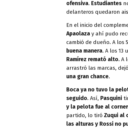
ofensiva
.
Estudiantes
n
delanteros quedaron ais
En el inicio del comple
Apaolaza
y ahí pudo recu
cambió de dueño. A los 
buena manera
. A los 1
Ramírez remató alto.
A l
arrastró las marcas, dejó
una gran chance
.
Boca ya no tuvo la pelo
seguido
. Así,
Pasquini
t
y la pelota fue al corne
partido, lo tiró
Zuqui al 
las alturas y Rossi no 