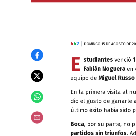
4
4
2
DOMINGO 15 DE AGOSTO DE 20
E
studiantes
venció
1
Fabián Noguera
en 
equipo de
Miguel Russo 
En la primera visita al 
dio el gusto de ganarle 
último éxito habia sido 
Boca
, por su parte, no 
partidos sin triunfos
. A