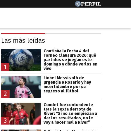
Las más leídas
Continúa la Fecha 4 del
Torneo Clausura 2026: qué
partidos se juegan este
domingo y dónde verlos en
1
vivo
Lionel Messi voló de
urgencia a Rosario y hay
incertidumbre por su
regreso al fútbol
2
Coudet fue contundente
tras la sexta derrota de
River: “Si no se empiezan a
dar los resultados, no le
3
voy a hacer mal a River”