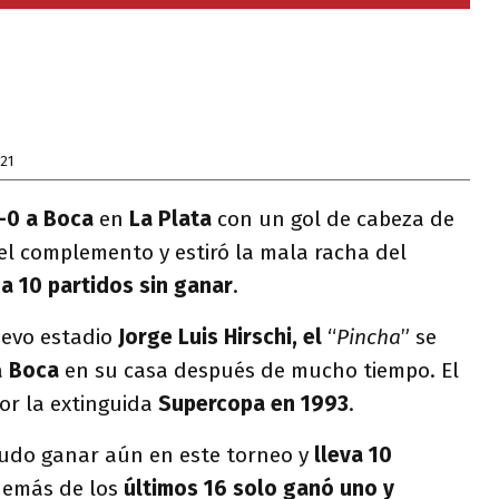
21
-0 a Boca
en
La Plata
con un gol de cabeza de
el complemento y estiró la mala racha del
a 10 partidos sin ganar
.
nuevo estadio
Jorge Luis Hirschi, el
“
Pincha
” se
a
Boca
en su casa después de mucho tiempo. El
por la extinguida
Supercopa en 1993
.
pudo ganar aún en este torneo y
lleva 10
demás de los
últimos 16 solo ganó uno y