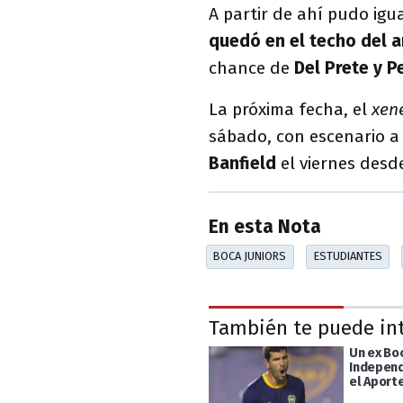
A partir de ahí pudo igu
quedó en el techo del a
chance de
Del Prete y Pe
La próxima fecha, el
xen
sábado, con escenario a d
Banfield
el viernes desde
En esta Nota
BOCA JUNIORS
ESTUDIANTES
También te puede in
Un ex Bo
Independ
el Aporte