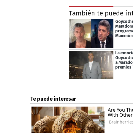
También te puede in
Goycoche
Maradona
programa
Mammón
La emoci
Goycoche
a Marado
premios 