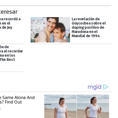
teresar
a recordó a
La revelación de
 en el
Goycochea sobre el
 de Jey
doping positivo de
Maradona en el
Mundial de 1994
ón de
a al recordar
na en los
The Best