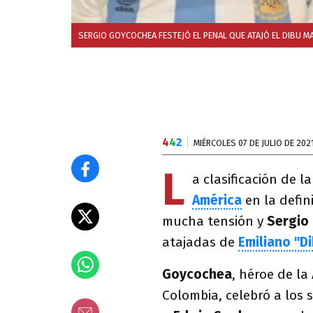
SERGIO GOYCOCHEA FESTEJÓ EL PENAL QUE ATAJÓ EL DIBU M
4
4
2
MIÉRCOLES 07 DE JULIO DE 202
L
a clasificación de l
América
en la defin
mucha tensión y
Sergio
atajadas de
Emiliano "D
Goycochea
, héroe de la
Colombia, celebró a los