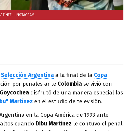
ARTÍNEZ.
| INSTAGRAM
1
a
Selección Argentina
a la final de la
Copa
ición por penales ante
Colombia
se vivió con
 Goycochea
disfrutó de una manera especial las
ibu" Martínez
en el estudio de televisión.
 Argentina en la Copa América de 1993 ante
 saltos cuando
Dibu Martínez
le contuvo el penal