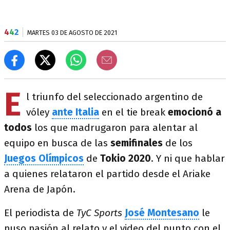
4
4
2
MARTES 03 DE AGOSTO DE 2021
E
l triunfo del seleccionado argentino de
vóley
ante Italia
en el tie break
emocionó a
todos
los que madrugaron para alentar al
equipo en busca de las
semifinales
de los
Juegos Olímpicos
de
Tokio 2020
. Y ni que hablar
a quienes relataron el partido desde el Ariake
Arena de Japón.
El periodista de
TyC Sports
José Montesano
le
puso pasión al relato y el video del punto con el