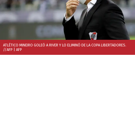
ATLÉTICO MINEIRO GOLEÓ A RIVER Y LO ELIMINÓ DE LA COPA LIBERTADORES.
//AFP
| AFP