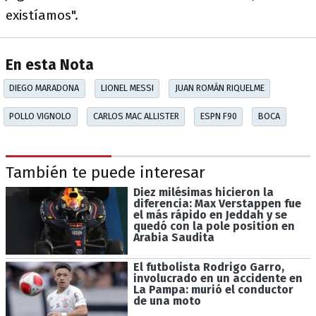
existíamos".
En esta Nota
DIEGO MARADONA
LIONEL MESSI
JUAN ROMÁN RIQUELME
POLLO VIGNOLO
CARLOS MAC ALLISTER
ESPN F90
BOCA
También te puede interesar
Diez milésimas hicieron la
diferencia: Max Verstappen fue
el más rápido en Jeddah y se
quedó con la pole position en
Arabia Saudita
El futbolista Rodrigo Garro,
involucrado en un accidente en
La Pampa: murió el conductor
de una moto