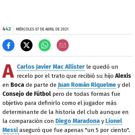
4
4
2
MIÉRCOLES 07 DE ABRIL DE 2021
A
Carlos Javier Mac Allister
le quedó un
recelo por el trato que recibió su hijo
Alexis
en
Boca
de parte de
Juan Román Riquelme
y del
Consejo de Fútbol
pero de todas formas fue
objetivo para definirlo como el jugador más
determinante de la historia del club aunque en
la comparación con
Diego Maradona
y
Lionel
Messi
aseguró que fue apenas "un 5 por ciento".