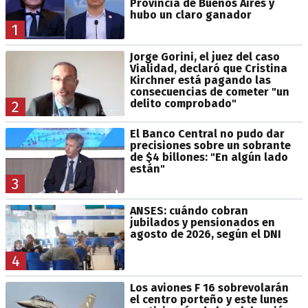
Provincia de Buenos Aires y
hubo un claro ganador
1
Jorge Gorini, el juez del caso
Vialidad, declaró que Cristina
Kirchner está pagando las
consecuencias de cometer "un
delito comprobado"
2
El Banco Central no pudo dar
precisiones sobre un sobrante
de $4 billones: "En algún lado
están"
3
ANSES: cuándo cobran
jubilados y pensionados en
agosto de 2026, según el DNI
4
Los aviones F 16 sobrevolarán
el centro porteño y este lunes