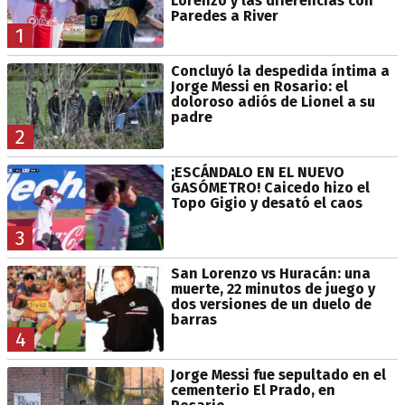
Lorenzo y las diferencias con
Paredes a River
1
Concluyó la despedida íntima a
Jorge Messi en Rosario: el
doloroso adiós de Lionel a su
padre
2
¡ESCÁNDALO EN EL NUEVO
GASÓMETRO! Caicedo hizo el
Topo Gigio y desató el caos
3
San Lorenzo vs Huracán: una
muerte, 22 minutos de juego y
dos versiones de un duelo de
barras
4
Jorge Messi fue sepultado en el
cementerio El Prado, en