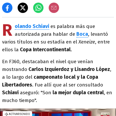
R
olando Schiavi
es palabra más que
autorizada para hablar de
Boca
, levantó
varios títulos en su estadía en el
Xeneize
, entre
ellos la
Copa Intercontinental
.
En F360, destacaban el nivel que venían
mostrando
Carlos Izquierdoz y Lisandro López
,
a lo largo del
campeonato local y la Copa
Libertadores
. Fue allí que al ser consultado
Schiavi
aseguró: "Son
la mejor dupla central
, en
mucho tiempo".