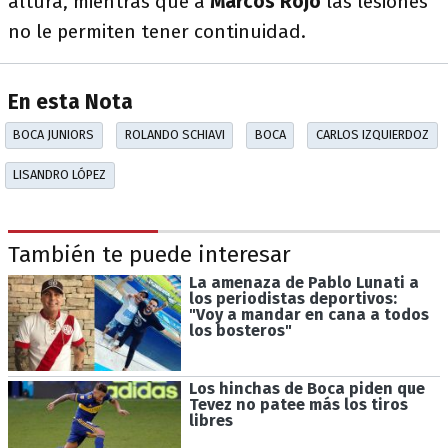
altura, mientras que a
Marcos Rojo
las lesiones
no le permiten tener continuidad.
En esta Nota
BOCA JUNIORS
ROLANDO SCHIAVI
BOCA
CARLOS IZQUIERDOZ
LISANDRO LÓPEZ
También te puede interesar
La amenaza de Pablo Lunati a
los periodistas deportivos:
"Voy a mandar en cana a todos
los bosteros"
Los hinchas de Boca piden que
Tevez no patee más los tiros
libres