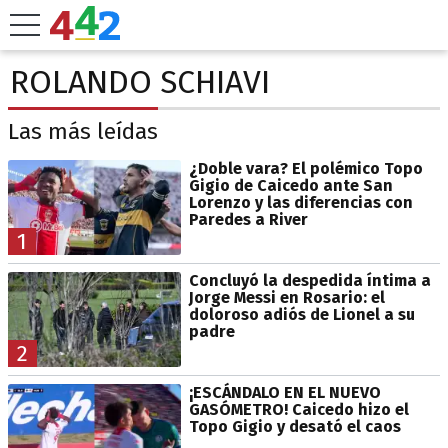
ROLANDO SCHIAVI
Las más leídas
¿Doble vara? El polémico Topo
Gigio de Caicedo ante San
Lorenzo y las diferencias con
Paredes a River
1
Concluyó la despedida íntima a
Jorge Messi en Rosario: el
doloroso adiós de Lionel a su
padre
2
¡ESCÁNDALO EN EL NUEVO
GASÓMETRO! Caicedo hizo el
Topo Gigio y desató el caos