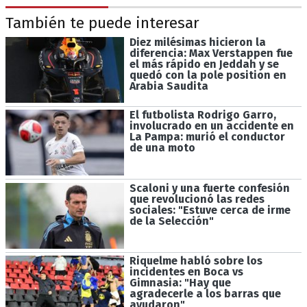
También te puede interesar
Diez milésimas hicieron la
diferencia: Max Verstappen fue
el más rápido en Jeddah y se
quedó con la pole position en
Arabia Saudita
El futbolista Rodrigo Garro,
involucrado en un accidente en
La Pampa: murió el conductor
de una moto
Scaloni y una fuerte confesión
que revolucionó las redes
sociales: "Estuve cerca de irme
de la Selección"
Riquelme habló sobre los
incidentes en Boca vs
Gimnasia: "Hay que
agradecerle a los barras que
ayudaron"