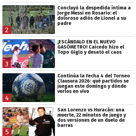
Concluyó la despedida íntima a
Jorge Messi en Rosario: el
doloroso adiós de Lionel a su
padre
2
¡ESCÁNDALO EN EL NUEVO
GASÓMETRO! Caicedo hizo el
Topo Gigio y desató el caos
3
Continúa la Fecha 4 del Torneo
Clausura 2026: qué partidos se
juegan este domingo y dónde
verlos en vivo
4
San Lorenzo vs Huracán: una
muerte, 22 minutos de juego y
dos versiones de un duelo de
barras
5