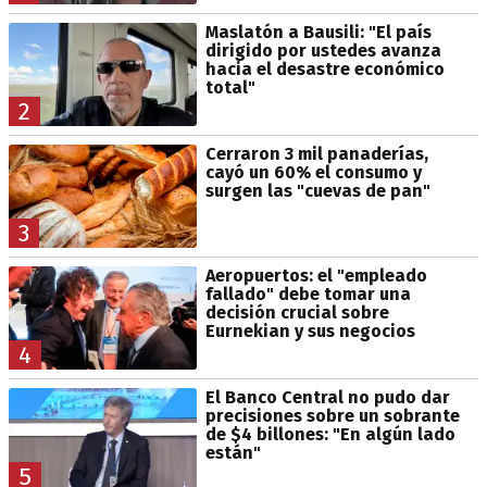
Maslatón a Bausili: "El país
dirigido por ustedes avanza
hacia el desastre económico
total"
2
Cerraron 3 mil panaderías,
cayó un 60% el consumo y
surgen las "cuevas de pan"
3
Aeropuertos: el "empleado
fallado" debe tomar una
decisión crucial sobre
Eurnekian y sus negocios
4
El Banco Central no pudo dar
precisiones sobre un sobrante
de $4 billones: "En algún lado
están"
5