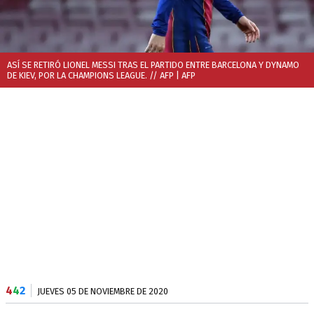
ASÍ SE RETIRÓ LIONEL MESSI TRAS EL PARTIDO ENTRE BARCELONA Y DYNAMO
DE KIEV, POR LA CHAMPIONS LEAGUE. // AFP
| AFP
4
4
2
JUEVES 05 DE NOVIEMBRE DE 2020