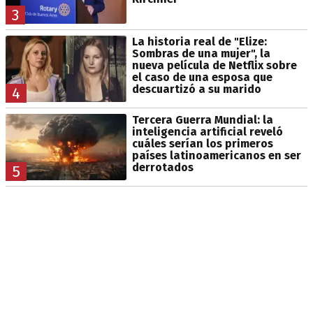
3
La historia real de "Elize:
Sombras de una mujer", la
nueva película de Netflix sobre
el caso de una esposa que
descuartizó a su marido
4
Tercera Guerra Mundial: la
inteligencia artificial reveló
cuáles serían los primeros
países latinoamericanos en ser
derrotados
5